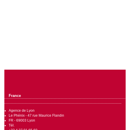
France
Agence de Lyon
Le Phénix - 47 rue Maurice Flandin
FR - 69003 Lyon
Tél.