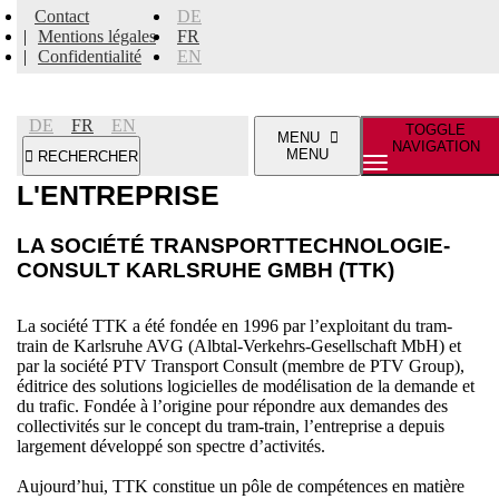
Contact
DE
Mentions légales
FR
Confidentialité
EN
Accueil
Entreprise
DE
FR
EN
TOGGLE
MENU
NAVIGATION
MENU
RECHERCHER
L'ENTREPRISE
LA SOCIÉTÉ TRANSPORTTECHNOLOGIE-
CONSULT KARLSRUHE GMBH (TTK)
La société TTK a été fondée en 1996 par l’exploitant du tram-
train de Karlsruhe AVG (Albtal-Verkehrs-Gesellschaft MbH) et
par la société PTV Transport Consult (membre de PTV Group),
éditrice des solutions logicielles de modélisation de la demande et
du trafic. Fondée à l’origine pour répondre aux demandes des
collectivités sur le concept du tram-train, l’entreprise a depuis
largement développé son spectre d’activités.
Aujourd’hui, TTK constitue un pôle de compétences en matière